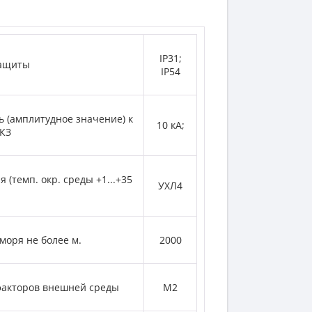
IP31;
защиты
IP54
ь (амплитудное значение) к
10 кА;
 КЗ
(темп. окр. среды +1...+35
УХЛ4
моря не более м.
2000
факторов внешней среды
М2