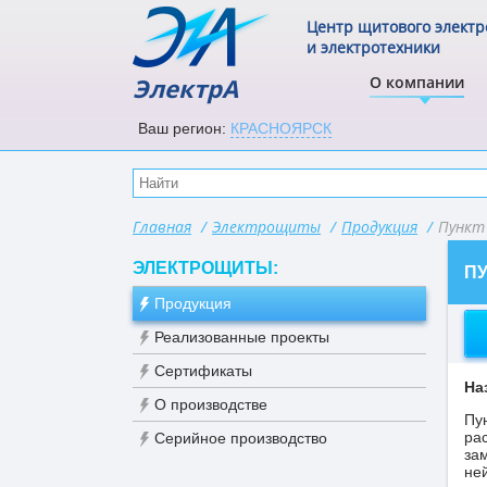
Центр щитового элект
и электротехники
ЭлектрА
О компании
Ваш регион:
КРАСНОЯРСК
Главная
/
Электрощиты
/
Продукция
/
Пункт
ЭЛЕКТРОЩИТЫ:
П
Продукция
Реализованные проекты
Сертификаты
На
О производстве
Пу
ра
Серийное производство
за
не