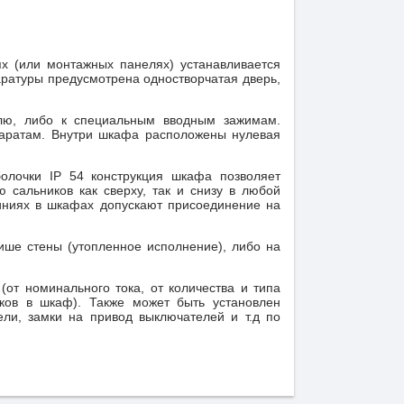
ях (или монтажных панелях) устанавливается
аратуры предусмотрена одностворчатая дверь,
елю, либо к специальным вводным зажимам.
аратам. Внутри шкафа расположены нулевая
олочки IP 54 конструкция шкафа позволяет
сальников как сверху, так и снизу в любой
иниях в шкафах допускают присоединение на
ише стены (утопленное исполнение), либо на
от номинального тока, от количества и типа
иков в шкаф). Также может быть установлен
ли, замки на привод выключателей и т.д по