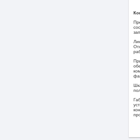
Ко
Пр
со
за
Ли
От
ра
Пр
об
ко
фа
Шк
по
Га
ус
ко
про