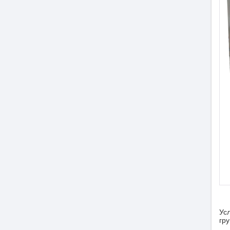
Ус
гр