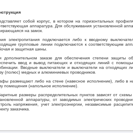
нструкция
едставляет собой корпус, в котором на горизонтальных профил
ответствующая аппаратура. Для обслуживания установленной апп
пирающаяся на замок.
ния электропитания подключается либо к вводному выключат
ходящие групповые линии подключаются к соответствующим апп
бочая и защитная шины.
и дополнительном заказе для обеспечения степени защиты об
еспечить ввод и вывод питающих и отходящих линий с помощью 
мбинации. Вводные выключатели и выключатели на отходящих л
зу (полюс) медных и алюминиевых проводников.
афы размещают либо на стене (навесное исполнение), либо в н
лу помещения (напольное исполнение).
баритные размеры распределительных пунктов зависят от схемы (
тановленной аппаратуры, от заводимых электрических проводн
нтроль напряжения, учет электроэнергии, независимые расцепите
екту заказчика.