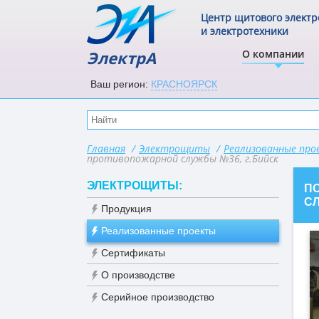
Центр щитового элект
и электротехники
ЭлектрА
О компании
Ваш регион:
КРАСНОЯРСК
Главная
/
Электрощиты
/
Реализованные пр
противопожарной службы №36, г.Бийск
ЭЛЕКТРОЩИТЫ:
П
СЛ
Продукция
Реализованные проекты
Сертификаты
О производстве
Серийное производство