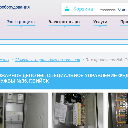
рооборудования
Корзина
0
товаров:
шт
Электрощиты
Электротовары
Услуги
Про
оекты
/
Объекты социального назначения
/
Пожарное депо №6, С
ОЖАРНОЕ ДЕПО №6, СПЕЦИАЛЬНОЕ УПРАВЛЕНИЕ Ф
УЖБЫ №36, Г.БИЙСК