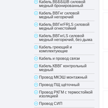
Кабель ВБББШВ силовой
медный бронированный
Кабель ВВГнг силовой
медный негорючий
Кабель ВВГнгFRLS силовой
медный огнестойкий
Кабель ВВГнгLS силовой
медный негорючий, без дыма
Кабель греющий и
комплектующие
Кабель и провод связи
Кабель КВВГ контрольный
медный
Провод МКЭШ монтажный
Провод ПЩ щёточный
Провод РКГМ с термостойкой
изоляцией
Провод СИП