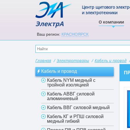
Центр щитового элект
и электротехники
ЭлектрА
О компании
Ваш регион:
КРАСНОЯРСК
Главная
/
Электротовары
/
Кабель и провод
Кабель и провод
П
Кабель NYM медный с
тройной изоляцией
Кабель АВВГ силовой
алюминиевый
Кабель ВВГ силовой медный
Кабель КГ и РПШ силовой
медный гибкий