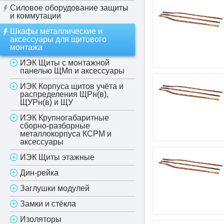
Силовое оборудование защиты
и коммутации
Шкафы металлические и
аксессуары для щитового
монтажа
ИЭК Щиты с монтажной
панелью ЩМп и аксессуары
ИЭК Корпуса щитов учёта и
распределения ЩРн(в),
ЩУРн(в) и ЩУ
ИЭК Крупногабаритные
сборно-разборные
металлокорпуса КСРМ и
аксессуары
ИЭК Щиты этажные
Дин-рейка
Заглушки модулей
Замки и стёкла
Изоляторы